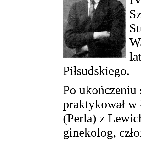
Sz
St
Wa
la
Piłsudskiego.
Po ukończeniu 
praktykował w 
(Perla) z Lewic
ginekolog, czło