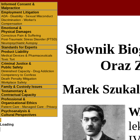
Informed Consent &
Malpractice
Employment Litigation
ADA - Disability - Sexual Misconduct
Discrimination - Worker's
Compensation
Emotional &
Physical Damages
Conscious Pain & Suffering
Post-Traumatic Stress Disorder (PTSD)
Neuropsychiatric Autopsy
Słownik Bio
Standards for Experts
Product Liability
Medical Devices & Pharmaceuticals
Toxic Tort
Oraz 
Criminal Justice &
Public Safety
Diminished Capacity - Drug Addiction
Competency to Confess
Death Penalty Mitigation
Workplace Safety
Marek Szuka
Family & Custody Issues
Testamentary &
Contractual Capacity
Professional &
Organizational Ethics
W
Patient Care - Managed Care - Privacy
Psychoanalysis &
Cultural Perspectives
le
Loading
IV