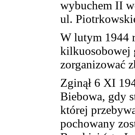
wybuchem II wo
ul. Piotrkowski
W lutym 1944 r
kilkuosobowej 
zorganizować z
Zginął 6 XI 194
Biebowa, gdy s
której przebywa
pochowany zost